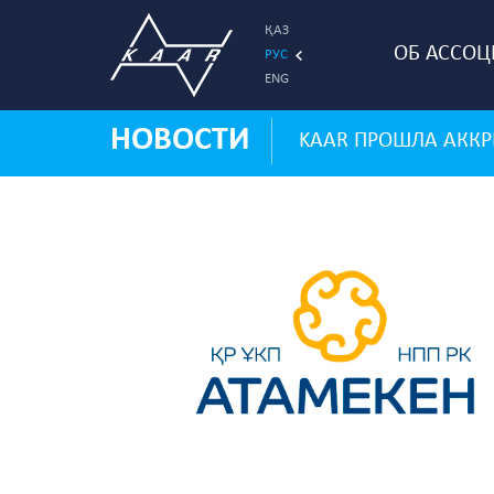
ҚАЗ
ОБ АССО
РУС
ENG
НОВОСТИ
KAAR ПРОШЛА АККР