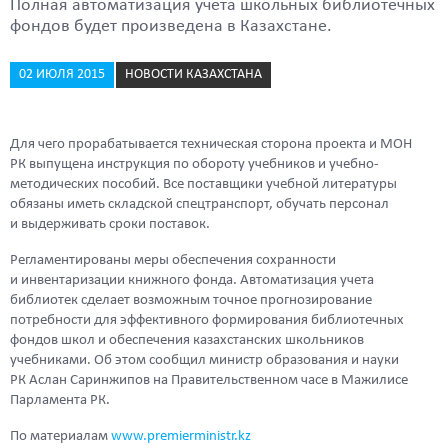
Полная автоматизация учета школьных библиотечных
фондов будет произведена в Казахстане.
02 ИЮЛЯ 2015
НОВОСТИ КАЗАХСТАНА
Для чего прорабатывается техническая сторона проекта и МОН
РК выпущена инструкция по обороту учебников и учебно-
методических пособий. Все поставщики учебной литературы
обязаны иметь складской спецтранспорт, обучать персонал
и выдерживать сроки поставок.
Регламентированы меры обеспечения сохранности
и инвентаризации книжного фонда. Автоматизация учета
библиотек сделает возможным точное прогнозирование
потребности для эффективного формирования библиотечных
фондов школ и обеспечения казахстанских школьников
учебниками. Об этом сообщил министр образования и науки
РК Аслан Саринжипов на Правительственном часе в Мажилисе
Парламента РК.
По материалам
www.premierministr.kz