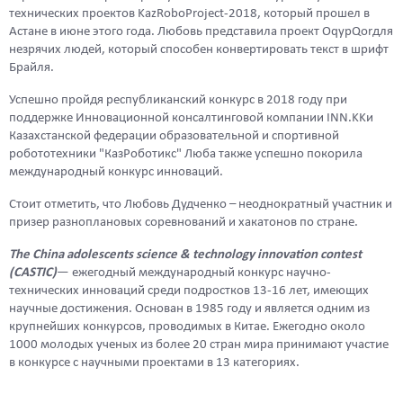
технических проектов
KazRoboProject
-2018, который прошел в
Астане в июне этого года. Любовь представила проект
Oqyp
Qor
для
незрячих людей, который способен конвертировать текст в шрифт
Брайля.
Успешно пройдя республиканский конкурс в 2018 году при
поддержке Инновационной консалтинговой компании
INN
.
KK
и
Казахстанской федерации образовательной и спортивной
робототехники "КазРоботикс" Люба также успешно покорила
международный конкурс инноваций.
Стоит отметить, что Любовь Дудченко – неоднократный участник и
призер разноплановых соревнований и хакатонов по стране.
The China adolescents science & technology innovation contest
(
CASTIC
)
— ежегодный международный конкурс научно-
технических инноваций среди подростков 13-16 лет, имеющих
научные достижения. Основан в 1985 году и является одним из
крупнейших конкурсов, проводимых в Китае. Ежегодно около
1000 молодых ученых из более 20 стран мира принимают участие
в конкурсе с научными проектами в 13 категориях.